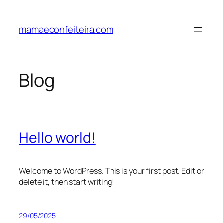
Pular
para
mamaeconfeiteira.com
o
conteúdo
Blog
Hello world!
Welcome to WordPress. This is your first post. Edit or
delete it, then start writing!
29/05/2025